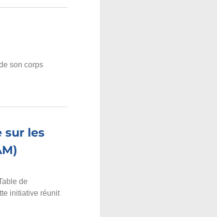
de son corps
 sur les
AM)
 Table de
 initiative réunit