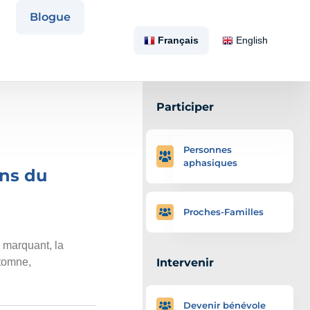
Blogue
Français
English
Participer
Personnes
aphasiques
ans du
Proches-Familles
 marquant, la
utomne,
Intervenir
Devenir bénévole